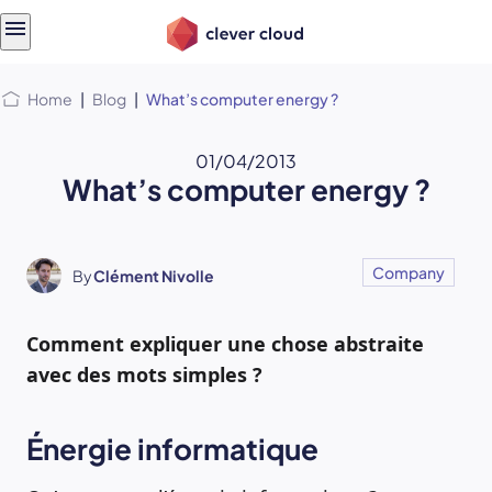
Skip
Skip to
to
content
menu
Home
|
Blog
|
What’s computer energy ?
01/04/2013
What’s computer energy ?
Company
By
Clément Nivolle
Comment expliquer une chose abstraite
avec des mots simples ?
Énergie informatique