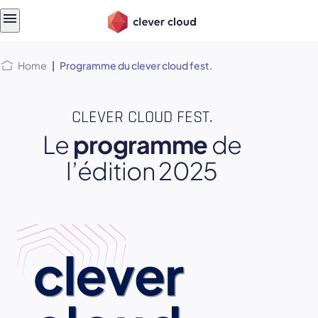
Skip
Skip to
to
content
menu
Home
|
Programme du clever cloud fest.
CLEVER CLOUD FEST.
Le
programme
de
l’édition 2025