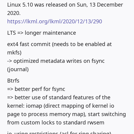
Linux 5.10 was released on Sun, 13 December
2020.
https://lkml.org/lkml/2020/12/13/290
LTS => longer maintenance
ext4 fast commit (needs to be enabled at
mkfs)
-> optimized metadata writes on fsync
(journal)
Btrfs
=> better perf for fsync
=> better use of standard features of the
kernel: iomap (direct mapping of kernel io
page to process memory map), start switching
from custom locks to standard rwsem
io_uring restrictions (acl for ring sharing)