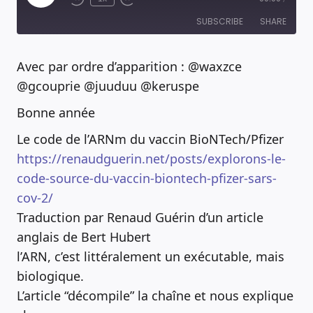
Episode
SUBSCRIBE
SHARE
Avec par ordre d’apparition : @waxzce
RSS FEED
SHARE
@gcouprie @juuduu @keruspe
Bonne année
LINK
Le code de l’ARNm du vaccin BioNTech/Pfizer
EMBED
https://renaudguerin.net/posts/explorons-le-
code-source-du-vaccin-biontech-pfizer-sars-
cov-2/
Traduction par Renaud Guérin d’un article
anglais de Bert Hubert
l’ARN, c’est littéralement un exécutable, mais
biologique.
L’article “décompile” la chaîne et nous explique