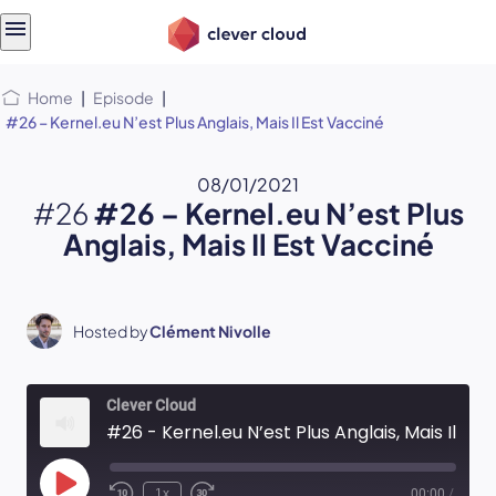
Skip
Skip to
to
content
menu
Home
|
Episode
|
#26 – Kernel.eu N’est Plus Anglais, Mais Il Est Vacciné
08/01/2021
#26
#26 – Kernel.eu N’est Plus
Anglais, Mais Il Est Vacciné
Hosted by
Clément Nivolle
Clever Cloud
#26 - Kernel.eu N’est Plus Anglais, Mais Il Est Vacciné
Play
1x
00:00
/