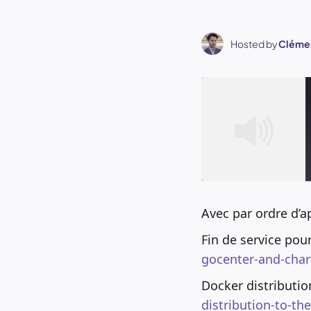
Hosted by
Clémen
Avec par ordre d’
SHARE
RSS FEED
Fin de service pou
gocenter-and-char
LINK
Docker distributi
EMBED
distribution-to-the