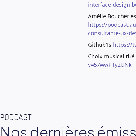
interface-design-
Amélie Boucher est
https://podcast.au
consultante-ux-des
Github1s
https://
Choix musical tiré 
v=57wwPTy2UNk
PODCAST
Nos dernières émis