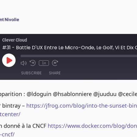
t Nivolle
Clever Cloud
#31 - Battle D'UX Entre Le Micro-Onde, Le Golf, Vi Et Dix
Play
1x
Episode
SUBSCRIBE
SHARE
apparition : @ldoguin @hsablonniere @juuduu @cecile
r bintray –
https://jfrog.com/blog/into-the-sunset-bin
tcenter/
on donné à la CNCF
https://www.docker.com/blog/don
-cncf/