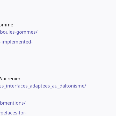
 gomme
s-boules-gommes/
d-implemented-
Wacrenier
es_interfaces_adaptees_au_daltonisme/
webmentions/
pefaces-for-