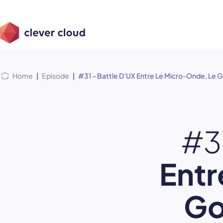
Skip
Skip to
to
content
menu
Home
|
Episode
|
#31 – Battle D’UX Entre Le Micro-Onde, Le Go
#3
Entr
Go