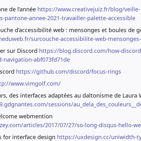
one de l’année
https://www.creativejuiz.fr/blog/veille-
-pantone-annee-2021-travailler-palette-accessible
couche d’accessibilité web : mensonges et boules de
ineduweb.fr/surcouche-accessibilite-web-mensonge
ier sur Discord
https://blog.discord.com/how-discor
-navigation-abf073fd71de
iscord
https://github.com/discord/focus-rings
tp://www.vimgolf.com/
rs, des interfaces adaptées au daltonisme de Laura 
19.gdgnantes.com/sessions/au_dela_des_couleurs__d
welcome webmention
oizey.com/articles/2017/07/27/so-long-disqus-hello-
 for interface design
https://uxdesign.cc/uniwidth-ty