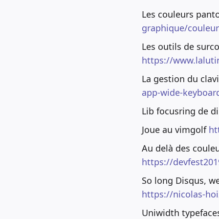
Les couleurs pant
graphique/couleurs
Les outils de sur
https://www.lalut
La gestion du clav
app-wide-keyboard
Lib focusring de d
Joue au vimgolf
ht
Au delà des couleu
https://devfest20
So long Disqus, 
https://nicolas-h
Uniwidth typefaces