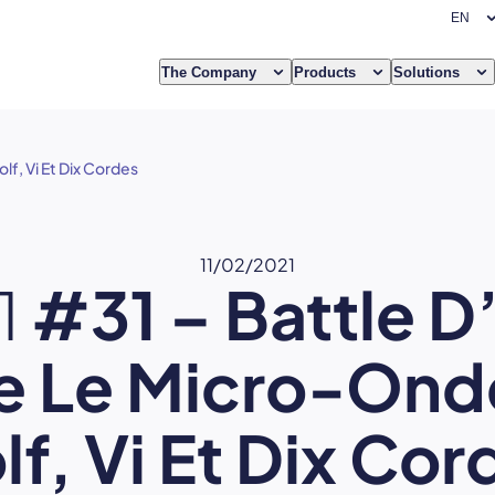
The Company
Products
Solutions
lf, Vi Et Dix Cordes
11/02/2021
1
#31 – Battle D
e Le Micro-Ond
lf, Vi Et Dix Cor