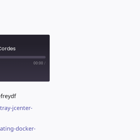
 Cordes
00:00
/
freydf
tray-jcenter-
ating-docker-