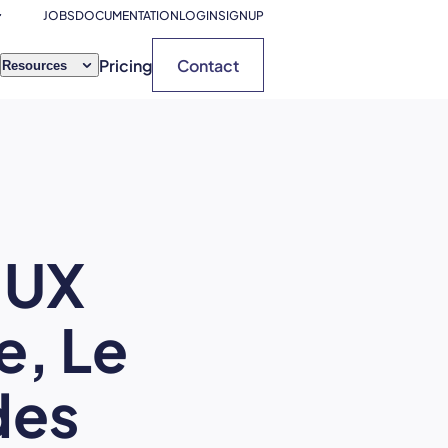
JOBS
DOCUMENTATION
LOGIN
SIGNUP
Pricing
Contact
Resources
’UX
e, Le
des