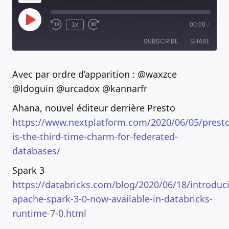
Play
1x
00:00
/
Episode
SUBSCRIBE
SHARE
Avec par ordre d’apparition : @waxzce
RSS FEED
SHARE
@ldoguin @urcadox @kannarfr
Ahana, nouvel éditeur derrière Presto
LINK
https://www.nextplatform.com/2020/06/05/presto
EMBED
is-the-third-time-charm-for-federated-
databases/
Spark 3
https://databricks.com/blog/2020/06/18/introduc
apache-spark-3-0-now-available-in-databricks-
runtime-7-0.html