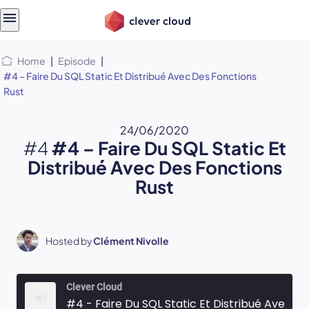
Skip
Skip to
to
content
menu
Home
|
Episode
|
#4 – Faire Du SQL Static Et Distribué Avec Des Fonctions
Rust
24/06/2020
#4
#4 – Faire Du SQL Static Et
Distribué Avec Des Fonctions
Rust
Hosted by
Clément Nivolle
Clever Cloud
#4 - Faire Du SQL Static Et Distribué Avec Des Fonctions Rust