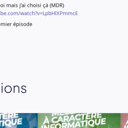
 mais j’ai choisi çà (MDR)
tube.com/watch?v=LpbHlXPmmcE
emier épisode
sions