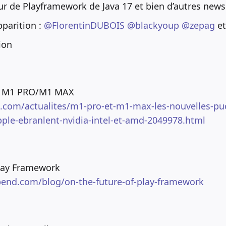
ur de Playframework de Java 17 et bien d’autres news
pparition :
@FlorentinDUBOIS
@blackyoup
@zepag
e
ion
s M1 PRO/M1 MAX
.com/actualites/m1-pro-et-m1-max-les-nouvelles-pu
ple-ebranlent-nvidia-intel-et-amd-2049978.html
Play Framework
bend.com/blog/on-the-future-of-play-framework