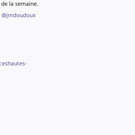
 de la semaine.
t
@jmdoudoux
ceshautes-