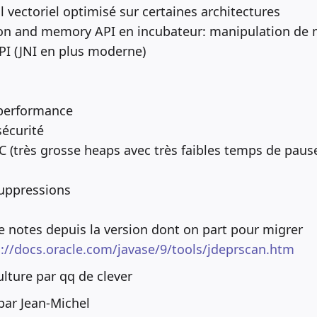
l vectoriel optimisé sur certaines architectures
ion and memory API en incubateur: manipulation de 
API (JNI en plus moderne)
performance
écurité
(très grosse heaps avec très faibles temps de paus
suppressions
ase notes depuis la version dont on part pour migrer
://docs.oracle.com/javase/9/tools/jdeprscan.htm
ulture par qq de clever
par Jean-Michel