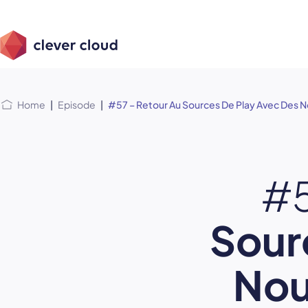
Skip
Skip to
to
content
menu
Home
|
Episode
|
#57 – Retour Au Sources De Play Avec Des N
#
Sour
Nou