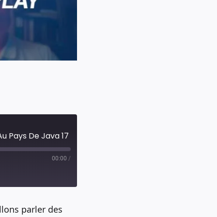
u Pays De Java 17
00:00
/
lons parler des