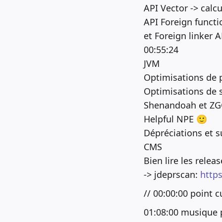
API Vector -> calcu
API Foreign funct
et Foreign linker 
00:55:24
JVM
Optimisations de 
Optimisations de s
Shenandoah et ZGC 
Helpful NPE 🙂
Dépréciations et 
CMS
Bien lire les rele
-> jdeprscan:
https
// 00:00:00 point c
01:08:00 musique 