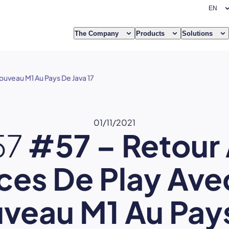
The Company
Products
Solutions
ouveau M1 Au Pays De Java 17
01/11/2021
57
#57 – Retour
ces De Play Ave
veau M1 Au Pay