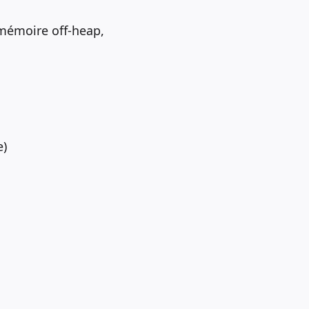
mémoire off-heap,
e)