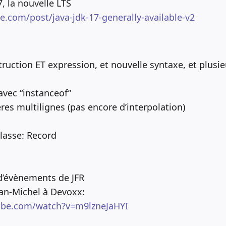
7, la nouvelle LTS
le.com/post/java-jdk-17-generally-available-v2
uction ET expression, et nouvelle syntaxe, et plusie
vec “instanceof”
res multilignes (pas encore d’interpolation)
lasse: Record
d’évènements de JFR
ean-Michel à Devoxx:
ube.com/watch?v=m9lzneJaHYI