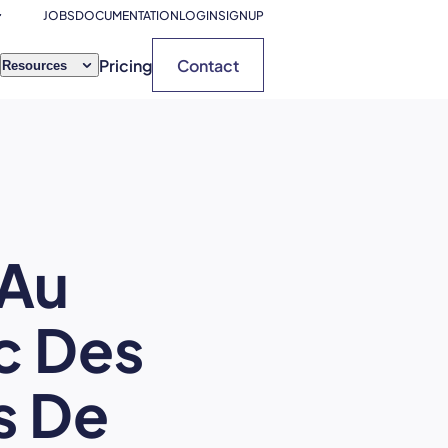
JOBS
DOCUMENTATION
LOGIN
SIGNUP
Pricing
Contact
Resources
 Au
c Des
s De