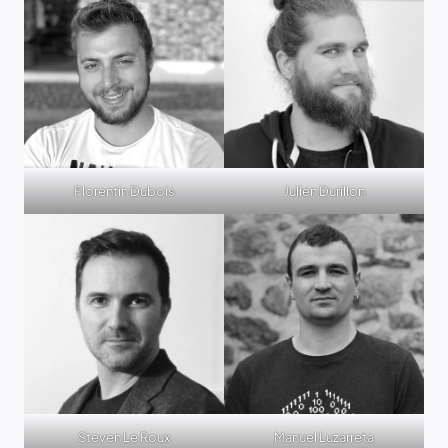
LINK
EMBED
Florentin Dubois
Julien Durillon
Steven Le Roux
Manuel Luzarreta