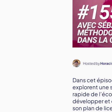
Hosted by
Horaci
Dans cet épiso
explorent une s
rapide de l’éc
développer et 
son plan de lic