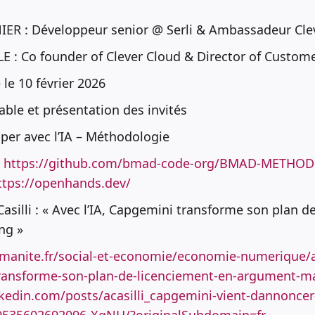
IER : Développeur senior @ Serli & Ambassadeur Cle
 : Co founder of Clever Cloud & Director of Custome
le 10 février 2026
able et présentation des invités
per avec l’IA – Méthodologie
D
https://github.com/bmad-code-org/BMAD-METHOD
ttps://openhands.dev/
Casilli : « Avec l’IA, Capgemini transforme son plan d
ng »
manite.fr/social-et-economie/economie-numerique/an
transforme-son-plan-de-licenciement-en-argument-m
kedin.com/posts/acasilli_capgemini-vient-dannoncer