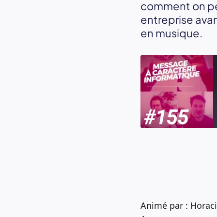
comment on peu
entreprise avan
en musique.
SHARE
RSS FEED
LINK
EMBED
Animé par : Horac