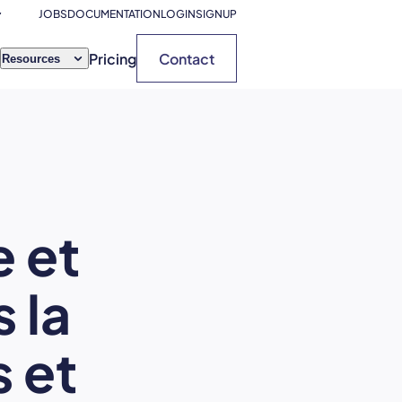
JOBS
DOCUMENTATION
LOGIN
SIGNUP
Pricing
Contact
Resources
 et
 la
s et