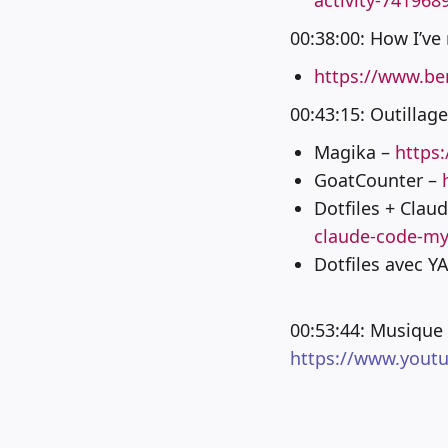
activity-74196
00:38:00: How I’ve
https://www.be
00:43:15: Outillage
Magika –
https:
GoatCounter –
Dotfiles + Clau
claude-code-my
Dotfiles avec 
00:53:44: Musique 
https://www.you