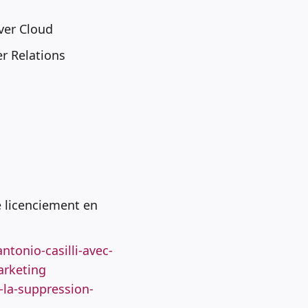
ver Cloud
r Relations
e licenciement en
tonio-casilli-avec-
arketing
-la-suppression-