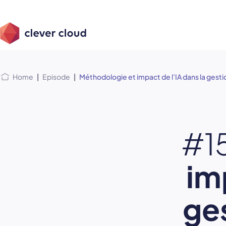
Skip
Skip to
to
content
menu
Home
|
Episode
|
Méthodologie et impact de l’IA dans la gestio
#1
im
ges