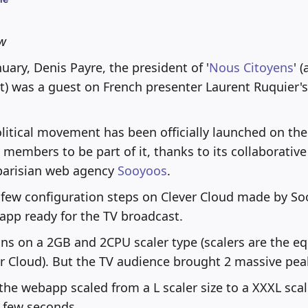
ow
uary, Denis Payre, the president of '
Nous Citoyens
' 
) was a guest on French presenter Laurent Ruquier's
litical movement has been officially launched on the
 members to be part of it, thanks to its collaborative
parisian web agency
Sooyoos
.
 few configuration steps on Clever Cloud made by S
app ready for the TV broadcast.
uns on a 2GB and 2CPU scaler type (scalers are the eq
r Cloud). But the TV audience brought 2 massive peaks
he webapp scaled from a L scaler size to a XXXL scale
 few seconds.