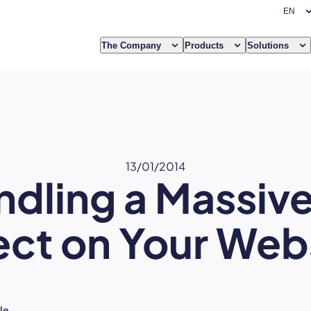
The Company
Products
Solutions
13/01/2014
ndling a Massive
ect on Your Web
le