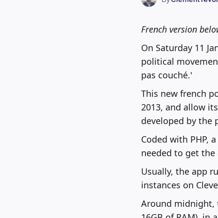
French version bel
On Saturday 11 Jan
political movement
pas couché.'
This new french po
2013, and allow its
developed by the 
Coded with PHP, a
needed to get the 
Usually, the app r
instances on Cleve
Around midnight, t
16GB of RAM), in a