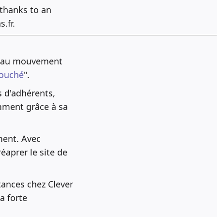
 thanks to an
.fr.
eau mouvement
couché
".
s d'adhérents,
mment grâce à sa
ment. Avec
aprer le site de
tances chez Clever
a forte