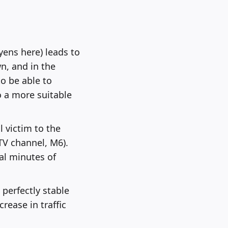
yens here) leads to
n, and in the
to be able to
o a more suitable
 victim to the
TV channel, M6).
al minutes of
perfectly stable
rease in traffic