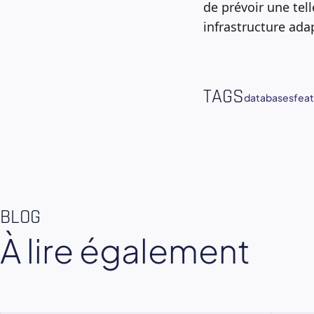
de prévoir une tel
infrastructure ada
TAGS
databases
feat
BLOG
À lire également