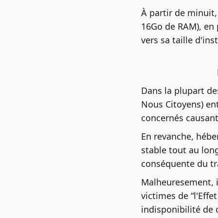
À partir de minuit,
16Go de RAM), en p
vers sa taille d'ins
Dans la plupart de
Nous Citoyens) en
concernés causant 
En revanche, héber
stable tout au lon
conséquente du tra
Malheuresement, i
victimes de “l'Eff
indisponibilité de