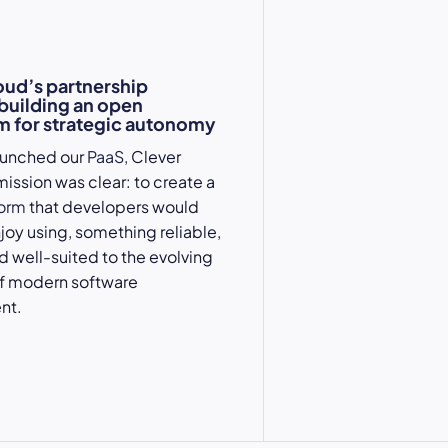
oud’s partnership
 building an open
 for strategic autonomy
aunched our
PaaS
, Clever
mission was clear: to create a
form
that developers would
njoy using, something reliable,
nd well-suited to the evolving
 modern software
nt.