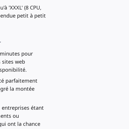
u'à 'XXXL' (8 CPU,
endue petit à petit
r
5 minutes pour
 sites web
ponibilité.
sté parfaitement
algré la montée
 entreprises étant
ments ou
qui ont la chance