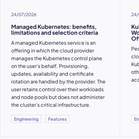
24/07/2026
24/
Managed Kubernetes: benefits,
Ku
limitations and selection criteria
Wo
Of
A managed Kubernetes service is an
Peo
offering in which the cloud provider
clo
manages the Kubernetes control plane
Kub
on the user’s behalf. Provisioning,
oth
updates, availability and certificate
acc
rotation are handled by the provider. The
user retains control over their workloads
and node pools but does not administer
the cluster’s critical infrastructure.
Engineering
Features
En