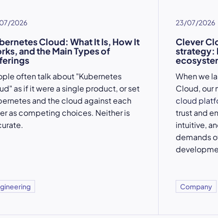
07/2026
23/07/2026
bernetes Cloud: What It Is, How It
Clever Cl
rks, and the Main Types of
strategy:
ferings
ecosystem
ple often talk about "Kubernetes
When we l
ud" as if it were a single product, or set
Cloud, our 
ernetes and the cloud against each
cloud plat
er as competing choices. Neither is
trust and e
urate.
intuitive, a
demands of
developme
gineering
Company