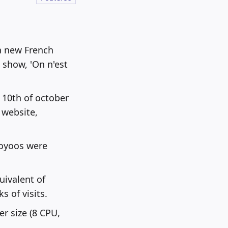
(a new French
 show, 'On n'est
 10th of october
 website,
ooyoos were
uivalent of
 of visits.
r size (8 CPU,