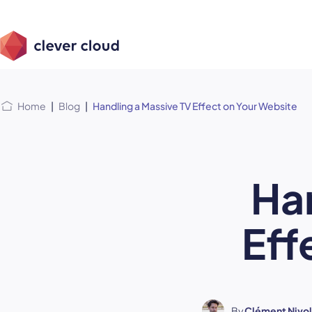
Skip
Skip to
to
content
menu
Home
|
Blog
|
Handling a Massive TV Effect on Your Website
Ha
Eff
By
Clément Nivol