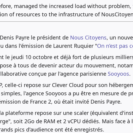
efore, managed the increased load without problem,
ion of resources to the infrastructure of NousCitoyens
 Denis Payre le président de
Nous Citoyens
, un nouv
eçu dans l'émission de Laurent Ruquier "
On n’est pas 
t le jeudi 10 octobre et déjà fort de plusieurs millier
pose à tous de devenir acteur du mouvement, nota
llaborative conçue par l'agence parisienne
Sooyoos
.
, celle-ci repose sur Clever Cloud pour son héberge
simples, l'agence Sooyoos a pu être en mesure de pré
émission de France 2, où était invité Denis Payre.
a plateforme repose sur une scaler (équivalent d'ins
arge", soit 2Go de RAM et 2 vCPU dédiés. Mais face à l
rands pics d'audience ont été enregistrés.