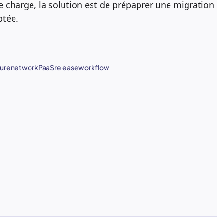
le charge, la solution est de prépaprer une migration 
ptée.
ure
network
PaaS
release
workflow