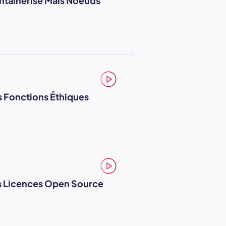
ntainerisé Mais Noeuds
s Fonctions Éthiques
es Licences Open Source