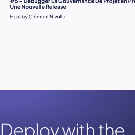
#5 – Debugger La Gouvernance De Projet en Pr
Une Nouvelle Release
Host by Clément Nivolle
Deploy with the