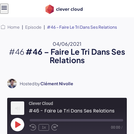
Skip
Skip to
to
content
menu
Home
|
Episode
|
#46 – Faire Le Tri Dans Ses Relations
04/06/2021
#46
#46 – Faire Le Tri Dans Ses
Relations
Hosted by
Clément Nivolle
Clever Cloud
#46 - Faire Le Tri Dans Ses Relations
Play
1x
00:00
/
Episode