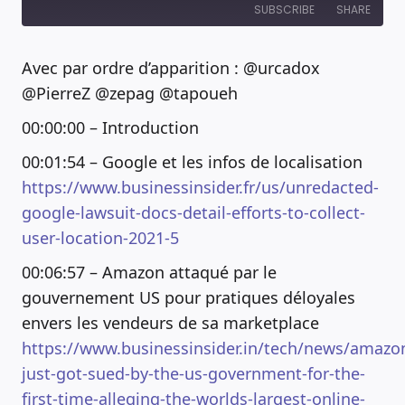
SUBSCRIBE
SHARE
Avec par ordre d’apparition : @urcadox
RSS FEED
SHARE
@PierreZ @zepag @tapoueh
00:00:00 – Introduction
LINK
00:01:54 – Google et les infos de localisation
EMBED
https://www.businessinsider.fr/us/unredacted-
google-lawsuit-docs-detail-efforts-to-collect-
user-location-2021-5
00:06:57 – Amazon attaqué par le
gouvernement US pour pratiques déloyales
envers les vendeurs de sa marketplace
https://www.businessinsider.in/tech/news/amazo
just-got-sued-by-the-us-government-for-the-
first-time-alleging-the-worlds-largest-online-