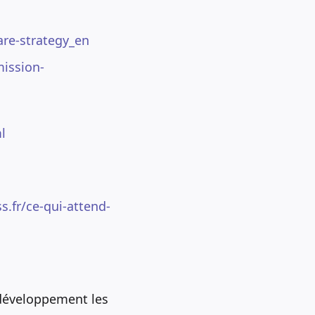
are-strategy_en
mission-
l
s.fr/ce-qui-attend-
 développement les