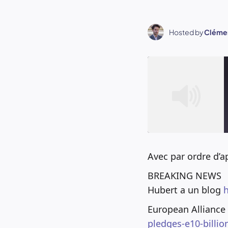
Hosted by
Clémen
Avec par ordre d’
SHARE
RSS FEED
BREAKING NEWS
Hubert a un blog
h
LINK
European Alliance
EMBED
pledges-e10-billio