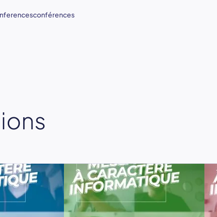
nferences
conférences
sions