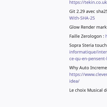
https://tekin.co.u
Git 2.29 avec sha
With-SHA-25
Glow Render markd
Faille Zerologon :
Sopra Steria touc
informatique/inte
ce-qu-en-pensent-l
Why Auto Increment
https://www.clever
idea/
Le choix Musical 