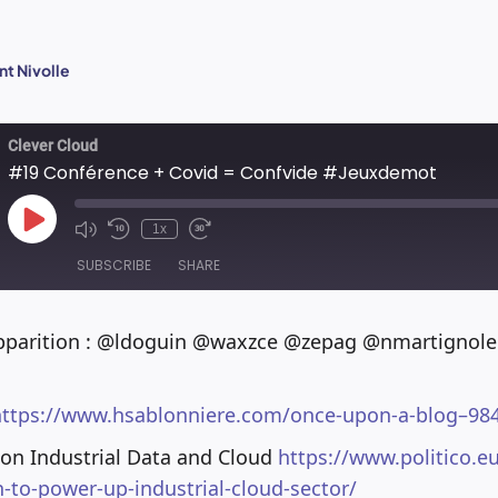
t Nivolle
Clever Cloud
#19 Conférence + Covid = Confvide #Jeuxdemot
Play
1x
Episode
SUBSCRIBE
SHARE
apparition : @ldoguin @waxzce @zepag @nmartignole
ttps://www.hsablonniere.com/once-upon-a-blog–98
 on Industrial Data and Cloud
https://www.politico.eu
n-to-power-up-industrial-cloud-sector/