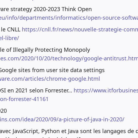
are strategy 2020-2023 Think Open
.eu/info/departments/informatics/open-source-softw
r le CNLL
https://cnll.fr/news/nouvelle-strategie-com
l-libre/
e of Illegally Protecting Monopoly
es.com/2020/10/20/technology/google-antitrust.htm
ogle sites from user site data settings
tware.com/articles/chrome-google.html
DSI en 2021 selon Forrester…
https://www.itforbusines
lon-forrester-41161
020
ains.com/idea/2020/09/a-picture-of-java-in-2020/
avec JavaScript, Python et Java sont les langages de