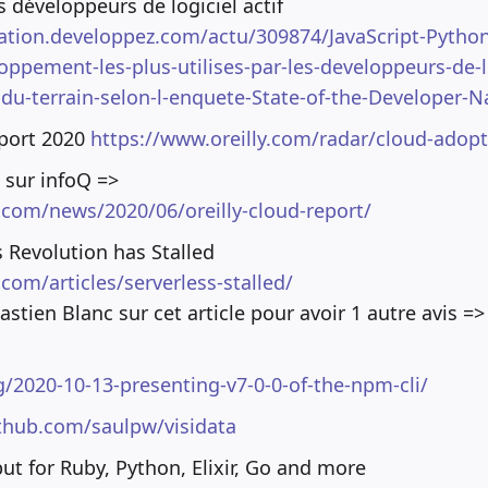
es développeurs de logiciel actif
tion.developpez.com/actu/309874/JavaScript-Python-
ppement-les-plus-utilises-par-les-developpeurs-de-lo
du-terrain-selon-l-enquete-State-of-the-Developer-N
port 2020
https://www.oreilly.com/radar/cloud-adopt
 sur infoQ =>
.com/news/2020/06/oreilly-cloud-report/
 Revolution has Stalled
com/articles/serverless-stalled/
stien Blanc sur cet article pour avoir 1 autre avis =>
g/2020-10-13-presenting-v7-0-0-of-the-npm-cli/
ithub.com/saulpw/visidata
put for Ruby, Python, Elixir, Go and more