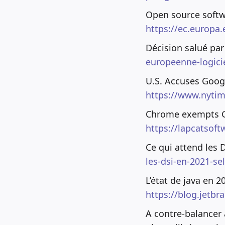
Open source softw
https://ec.europa
Décision salué pa
europeenne-logicie
U.S. Accuses Googl
https://www.nytim
Chrome exempts Go
https://lapcatsof
Ce qui attend les 
les-dsi-en-2021-se
L’état de java en 2
https://blog.jetbr
A contre-balancer 