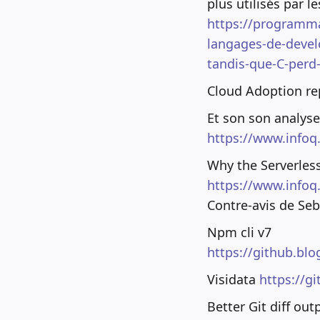
plus utilisés par l
https://programma
langages-de-develo
tandis-que-C-perd-
Cloud Adoption re
Et son son analyse
https://www.infoq
Why the Serverless
https://www.infoq.
Contre-avis de Seba
Npm cli v7
https://github.blo
Visidata
https://g
Better Git diff out