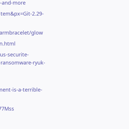
ir-and-more
tem&px=Git-2.29-
harmbracelet/glow
n.html
us-securite-
e-ransomware-ryuk-
nt-is-a-terrible-
f77Mss