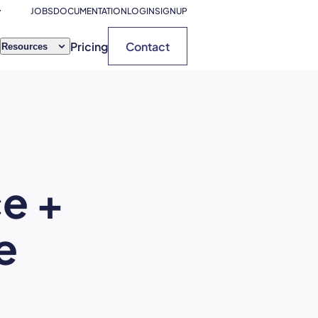
JOBS
DOCUMENTATION
LOGIN
SIGNUP
Pricing
Contact
Resources
e +
e