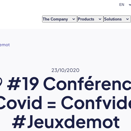
The Company
Products
Solutions
demot
23/10/2020
9
#19 Conférenc
Covid = Confvid
#Jeuxdemot