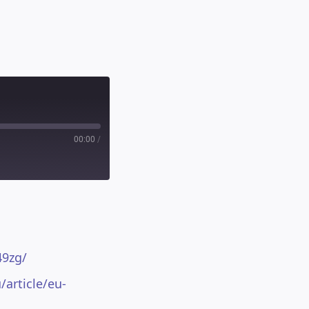
00:00
/
49zg/
/article/eu-