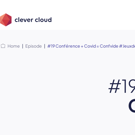
Skip
Skip to
to
content
menu
Home
|
Episode
|
#19 Conférence + Covid = Confvide #Jeux
#1