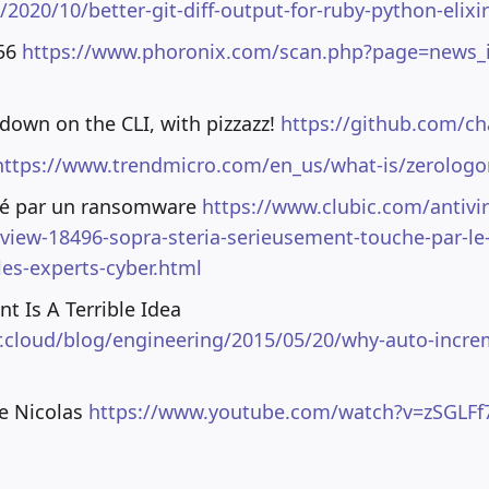
k/2020/10/better-git-diff-output-for-ruby-python-elix
256
https://www.phoronix.com/scan.php?page=news_i
own on the CLI, with pizzazz!
https://github.com/c
https://www.trendmicro.com/en_us/what-is/zerologo
hé par un ransomware
https://www.clubic.com/antivir
rview-18496-sopra-steria-serieusement-touche-par-l
es-experts-cyber.html
 Is A Terrible Idea
.cloud/blog/engineering/2015/05/20/why-auto-increme
de Nicolas
https://www.youtube.com/watch?v=zSGLF