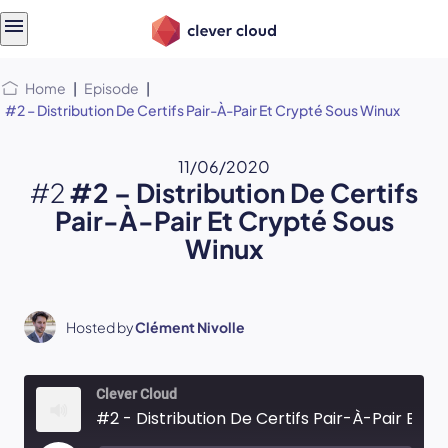
Skip
Skip to
to
content
menu
Home
|
Episode
|
#2 – Distribution De Certifs Pair-À-Pair Et Crypté Sous Winux
11/06/2020
#2
#2 – Distribution De Certifs
Pair-À-Pair Et Crypté Sous
Winux
Hosted by
Clément Nivolle
Clever Cloud
#2 - Distribution De Certifs Pair-À-Pair Et Crypté Sous Winux