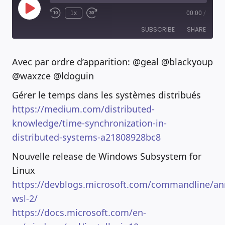
Play
1x
00:00
/
Episode
SUBSCRIBE
SHARE
Avec par ordre d’apparition: @geal @blackyoup
RSS FEED
SHARE
@waxzce @ldoguin
Gérer le temps dans les systèmes distribués
LINK
https://medium.com/distributed-
EMBED
knowledge/time-synchronization-in-
distributed-systems-a21808928bc8
Nouvelle release de Windows Subsystem for
Linux
https://devblogs.microsoft.com/commandline/an
wsl-2/
https://docs.microsoft.com/en-