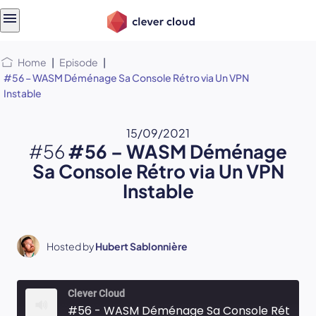
Skip
Skip to
to
content
menu
Home
|
Episode
|
#56 – WASM Déménage Sa Console Rétro via Un VPN
Instable
15/09/2021
#56
#56 – WASM Déménage
Sa Console Rétro via Un VPN
Instable
Hosted by
Hubert Sablonnière
Clever Cloud
#56 - WASM Déménage Sa Console Rétro via Un VPN Instable