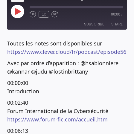
Play
1x
00:00
/
Episode
SUBSCRIBE
SHARE
Toutes les notes sont disponibles sur
RSS FEED
SHARE
https://www.clever.cloud/fr/podcast/episode56
Avec par ordre d’apparition : @hsablonniere
LINK
@kannar @judu @lostinbrittany
EMBED
00:00:00
Introduction
00:02:40
Forum International de la Cybersécurité
https://www.forum-fic.com/accueil.htm
00:06:13