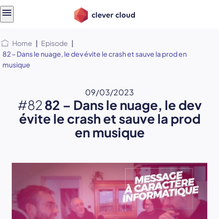
Skip
Skip to
to
content
menu
Home
|
Episode
|
82 – Dans le nuage, le dev évite le crash et sauve la prod en
musique
09/03/2023
#82
82 – Dans le nuage, le dev
évite le crash et sauve la prod
en musique