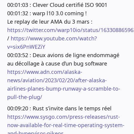
00:01:03 : Clever Cloud certifié ISO 9001
00:01:32 : warp l10 3.0 coming !
Le replay de leur AMA du 3 mars :
https://twitter.com/warp10io/status/1633088659
/
https://www.youtube.com/watch?
v=six6PnWEZiY
00:03:52 : Deux avions de ligne endommagé
au décollage à cause d’un bug software
https://www.adn.com/alaska-
news/aviation/2023/02/20/after-alaska-
airlines-planes-bump-runway-a-scramble-to-
pull-the-plug/
00:09:20 : Rust s’invite dans le temps réel
https://www.sysgo.com/press-releases/rust-
now-available-for-real-time-operating-system-
and-hypervisor-pikeos