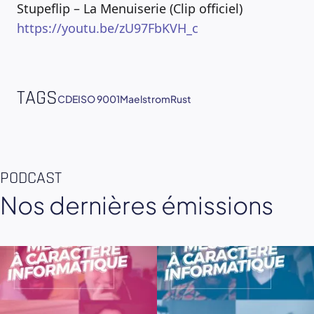
Stupeflip – La Menuiserie (Clip officiel)
https://youtu.be/zU97FbKVH_c
TAGS
CDE
ISO 9001
Maelstrom
Rust
PODCAST
Nos dernières émissions