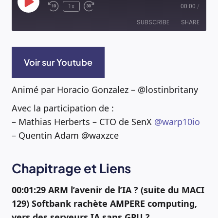
Play
1x
00:00
/
Episode
SUBSCRIBE
SHARE
RSS FEED
SHARE
Voir sur Youtube
LINK
Animé par Horacio Gonzalez – @lostinbritany
EMBED
Avec la participation de :
– Mathias Herberts – CTO de SenX
@warp10io
– Quentin Adam @waxzce
Chapitrage et Liens
00:01:29 ARM l’avenir de l’IA ? (suite du MACI
129) Softbank rachète AMPERE computing,
vers des serveurs IA sans GPU ?