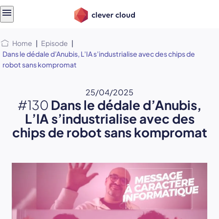
Skip
Skip to
to
content
menu
Home
|
Episode
|
Dans le dédale d’Anubis, L’IA s’industrialise avec des chips de
robot sans kompromat
25/04/2025
#130
Dans le dédale d’Anubis,
L’IA s’industrialise avec des
chips de robot sans kompromat