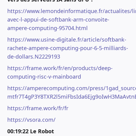
https://www.lemondeinformatique.fr/actualites/li
avec-l-appui-de-softbank-arm-convoite-
ampere-computing-95704.html
https://www.usine-digitale.fr/article/softbank-
rachete-ampere-computing-pour-6-5-milliards-
de-dollars.N2229193
https://frame.work/fr/en/products/deep-
computing-risc-v-mainboard
https://amperecomputing.com/press/1gad_sou
mtfr7T4gP3Y8TXR2l5miFbsIda6Ejg9oIwH3MaAvt
https://frame.work/fr/fr
https://vsora.com/
00:19:22
Le Robot