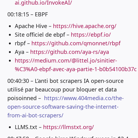
ai.github.io/InvokeAI/
00:18:15 – EBPF
Apache Hive –
https://hive.apache.org/
Site officiel de ebpf –
https://ebpf.io/
rbpf –
https://github.com/qmonnet/rbpf
Aya –
https://github.com/aya-rs/aya
https://medium.com/@littel.jo/sinitier-
%C3%A0-ebpf-avec-aya-partie-1-b0b54100b37c
00:40:30 – L’anti bot scrapers IA open-source
utilisé par beaucoup pour bloquer et data
poisoinned –
https://www.404media.co/the-
open-source-software-saving-the-internet-
from-ai-bot-scrapers/
LLMS.txt –
https://llmstxt.org/