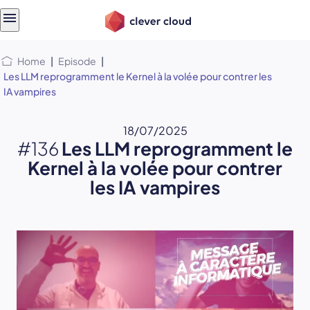
Skip
Skip to
to
content
menu
Home
|
Episode
|
Les LLM reprogramment le Kernel à la volée pour contrer les
IA vampires
18/07/2025
#136
Les LLM reprogramment le
Kernel à la volée pour contrer
les IA vampires