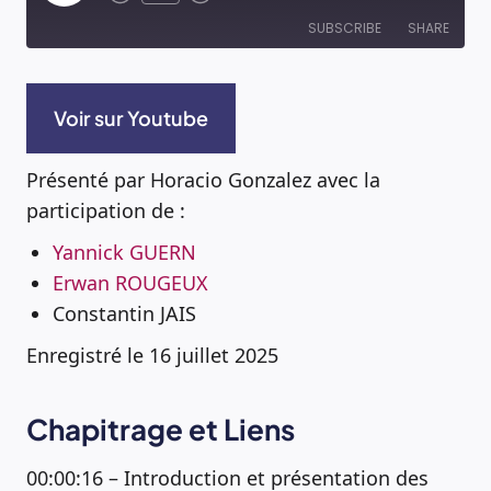
Episode
SUBSCRIBE
SHARE
RSS FEED
SHARE
Voir sur Youtube
LINK
Présenté par Horacio Gonzalez avec la
participation de :
EMBED
Yannick GUERN
Erwan ROUGEUX
Constantin JAIS
Enregistré le 16 juillet 2025
Chapitrage et Liens
00:00:16 – Introduction et présentation des