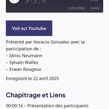
1x
00:00
/
Episode
SUBSCRIBE
SHARE
RSS FEED
SHARE
Voir sur Youtube
LINK
Présenté par Horacio Gonzales avec la
participation de :
EMBED
– Idriss Neumann
– Sylvain Wallez
– Erwan Rougeux
Enregistré le 22 avril 2025
Chapitrage et Liens
00:00:16 – Présentation des participants