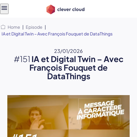
Skip
Skip to
to
content
menu
Home
|
Episode
|
IA et Digital Twin – Avec François Fouquet de DataThings
23/01/2026
#151
IA et Digital Twin – Avec
François Fouquet de
DataThings