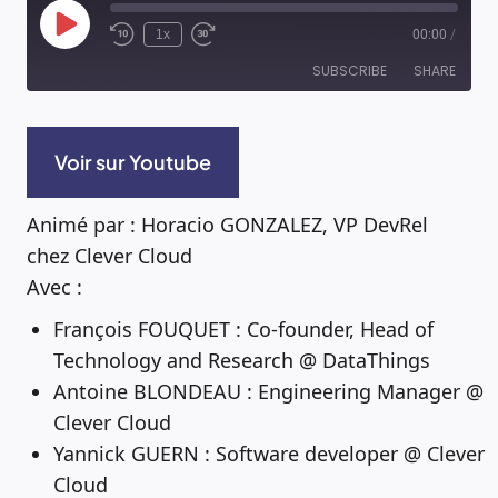
Play
1x
00:00
/
Episode
SUBSCRIBE
SHARE
RSS FEED
SHARE
Voir sur Youtube
LINK
Animé par : Horacio GONZALEZ, VP DevRel
chez Clever Cloud
EMBED
Avec :
François FOUQUET : Co-founder, Head of
Technology and Research @ DataThings
Antoine BLONDEAU : Engineering Manager @
Clever Cloud
Yannick GUERN : Software developer @ Clever
Cloud