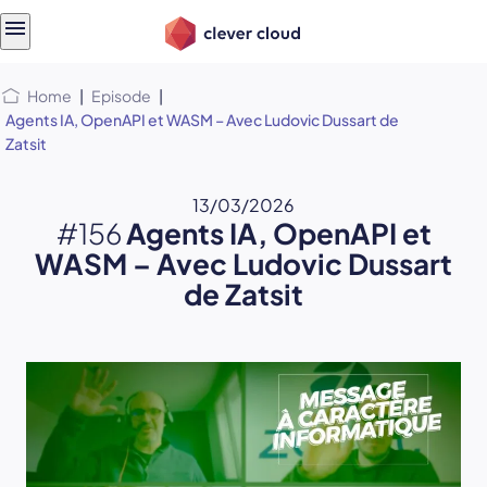
Skip
Skip to
to
content
menu
Home
|
Episode
|
Agents IA, OpenAPI et WASM – Avec Ludovic Dussart de
Zatsit
13/03/2026
#156
Agents IA, OpenAPI et
WASM – Avec Ludovic Dussart
de Zatsit