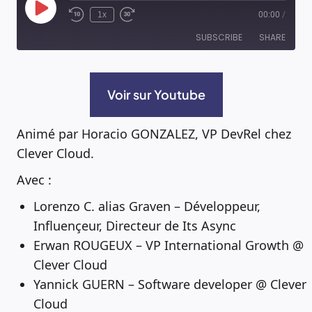
Play
1x
00:00
/
Episode
SUBSCRIBE
SHARE
RSS FEED
SHARE
Voir sur Youtube
LINK
Animé par Horacio GONZALEZ, VP DevRel chez
Clever Cloud.
EMBED
Avec :
Lorenzo C. alias Graven – Développeur,
Influençeur, Directeur de Its Async
Erwan ROUGEUX – VP International Growth @
Clever Cloud
Yannick GUERN – Software developer @ Clever
Cloud