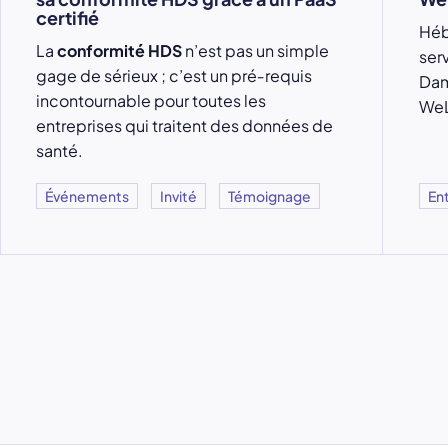
certifié
Héb
La
conformité HDS
n’est pas un simple
ser
gage de sérieux ; c’est un pré‑requis
Dam
incontournable pour toutes les
WeL
entreprises qui traitent des données de
santé.
Événements
Invité
Témoignage
En