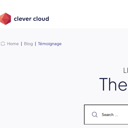
Skip
Skip to
to
content
menu
Home
|
Blog
|
Témoignage
L
Th
Search
for: