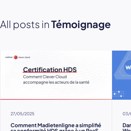
All posts in
Témoignage
27/05/2025
03/
Comment Madietenligne a simplifié
Dam
sa conformité HDS grâce à un PaaS
We