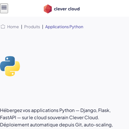
Skip
Skip to
to
content
menu
Home
|
Produits
|
Applications Python
Hébergez vos applications Python — Django, Flask,
FastAPI — sur le cloud souverain Clever Cloud.
Déploiement automatique depuis Git, auto-scaling,