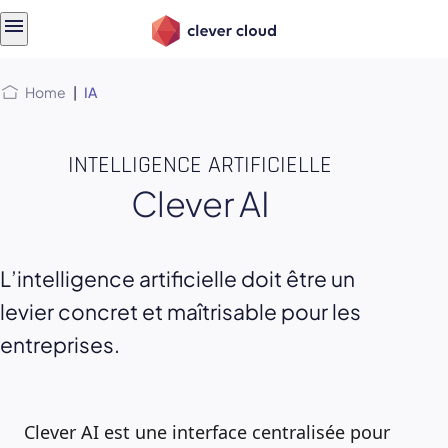
Skip
Skip to
to
content
menu
Home
|
IA
INTELLIGENCE ARTIFICIELLE
Clever AI
L’intelligence artificielle doit être un
levier concret et maîtrisable pour les
entreprises.
Clever AI est une interface centralisée pour