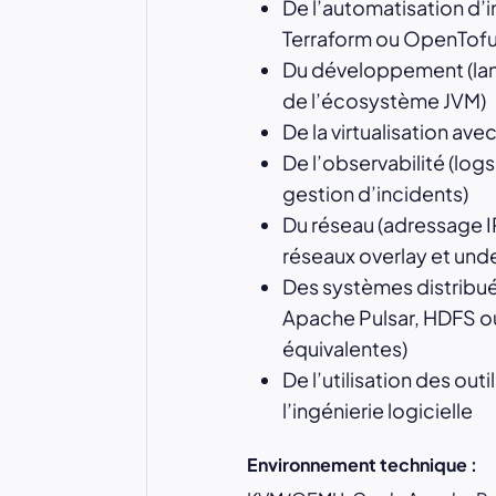
De l’automatisation d’i
Terraform ou OpenTofu
Du développement (lan
de l’écosystème JVM)
De la virtualisation 
De l’observabilité (logs
gestion d’incidents)
Du réseau (adressage I
réseaux overlay et unde
Des systèmes distribu
Apache Pulsar, HDFS o
équivalentes)
De l’utilisation des outi
l’ingénierie logicielle
Environnement technique :