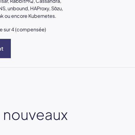
sar, RabbitMQ, Cassandra,
S, unbound, HAProxy, Sōzu,
ak ou encore Kubernetes.
ine sur 4 (compensée)
nt
e nouveaux