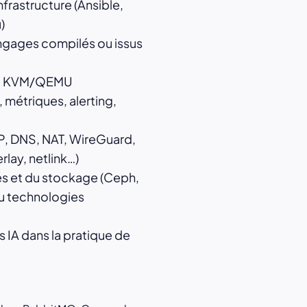
nfrastructure (Ansible,
)
gages compilés ou issus
avec KVM/QEMU
, métriques, alerting,
P, DNS, NAT, WireGuard,
rlay, netlink…)
és et du stockage (Ceph,
u technologies
ls IA dans la pratique de