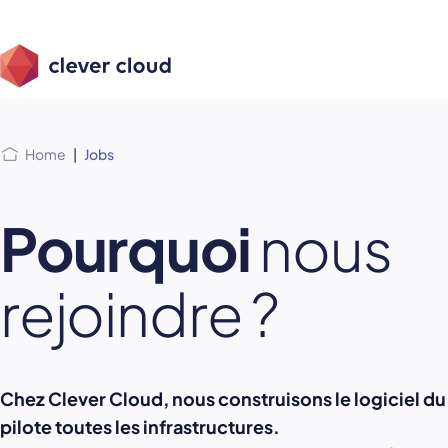
Skip
Skip to
to
content
menu
Home
|
Jobs
Pourquoi
nous
rejoindre ?
Chez Clever Cloud, nous construisons le logiciel du
pilote toutes les infrastructures.