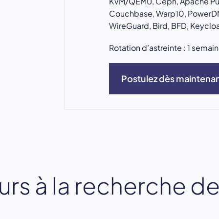
KVM/QEMU, Ceph, Apache Pul
Couchbase, Warp10, PowerDN
WireGuard, Bird, BFD, Keyclo
Rotation d’astreinte : 1 sema
Postulez dès maintena
rs à la recherche d