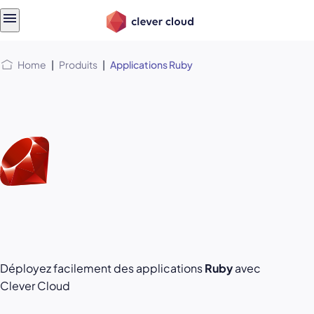
Skip
Skip to
to
content
menu
Home
|
Produits
|
Applications Ruby
Déployez facilement des applications
Ruby
avec
Clever Cloud