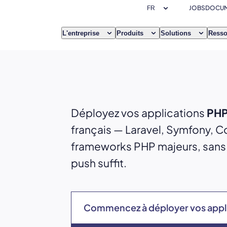
JOBS
DOCUM
L'entreprise
Produits
Solutions
Resso
Déployez vos applications
PH
français — Laravel, Symfony, Co
frameworks PHP majeurs, sans g
push suffit.
Commencez à déployer vos appl