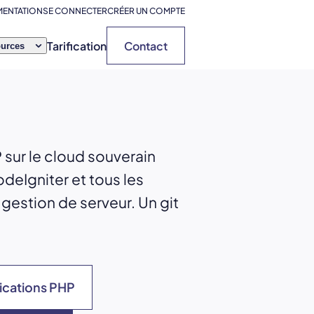
ENTATION
SE CONNECTER
CRÉER UN COMPTE
Tarification
Contact
urces
P
sur le cloud souverain
deIgniter et tous les
estion de serveur. Un git
ications PHP