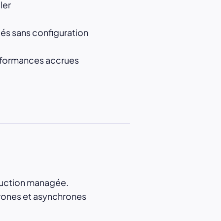
ler
és sans configuration
rformances accrues
duction managée.
hrones et asynchrones