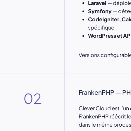
Laravel
— déploie
Symfony
— détec
CodeIgniter, Cak
spécifique
WordPress et AP
Versions configurabl
FrankenPHP — PHP
02
Clever Cloud est l’u
FrankenPHP réécrit l
dans le même proces