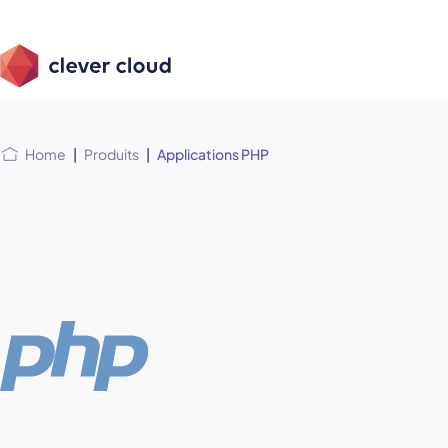
Skip
Skip to
to
content
menu
Home
|
Produits
|
Applications PHP