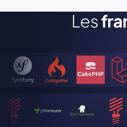
Les
fr