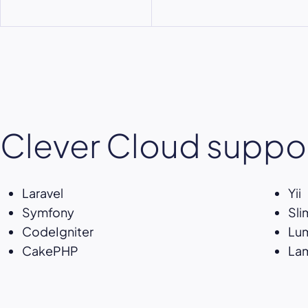
Clever Cloud suppor
Laravel
Yii
Symfony
Sli
CodeIgniter
Lu
CakePHP
La