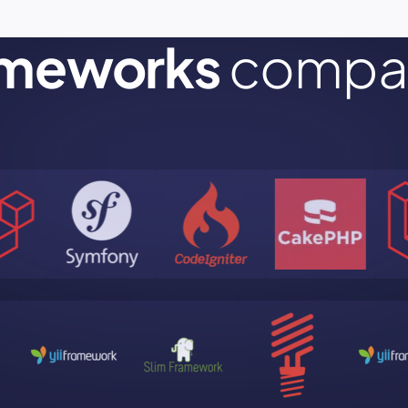
ameworks
compat