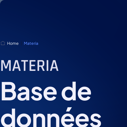
Skip
Skip to
to
content
menu
Home
|
Materia
MATERIA
Base de
données