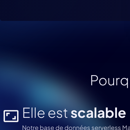
Pourqu
Elle est
scalable
Notre base de données serverless Ma