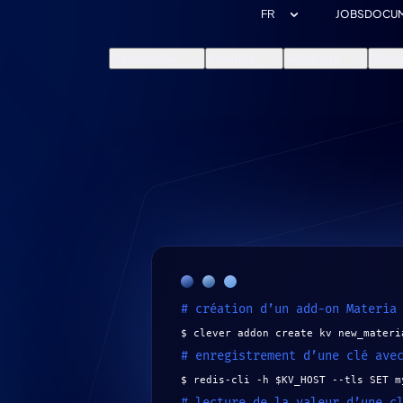
JOBS
DOCUM
L'entreprise
Produits
Solutions
Resso
# création d’un add-on Materia
$ clever addon create kv new_materi
# enregistrement d’une clé ave
$ redis-cli -h $KV_HOST --tls SET m
# lecture de la valeur d’une c