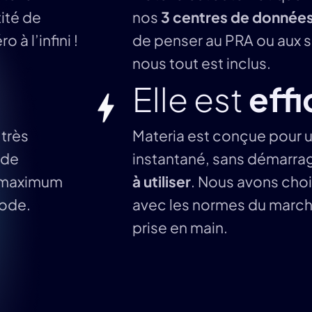
ité de
nos
3 centres de donnée
 à l’infini !
de penser au PRA ou aux 
nous tout est inclus.
Elle est
eff
 très
Materia est conçue pour 
 de
instantané, sans démarrag
n maximum
à utiliser
. Nous avons choi
code.
avec les normes du marché
prise en main.