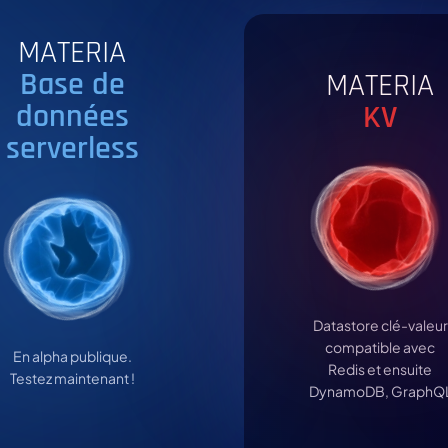
MATERIA
Base de
MATERIA
données
KV
serverless
Datastore clé-valeur
compatible avec
En alpha publique.
Redis et ensuite
Testez maintenant !
DynamoDB, GraphQ