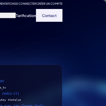
ENTATION
SE CONNECTER
CRÉER UN COMPTE
Tarification
Contact
urces
 KV
a_kv
c redis-cli
yKey theValue
lé avec les Clever Tools