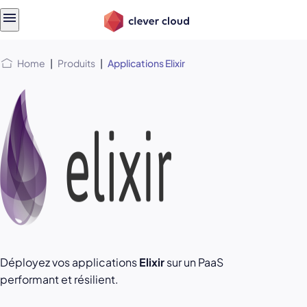
Skip
Skip to
to
content
menu
Home
|
Produits
|
Applications Elixir
Déployez vos applications
Elixir
sur un PaaS
performant et résilient.