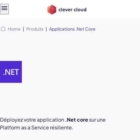
Skip
Skip to
to
content
menu
Home
|
Produits
|
Applications .Net Core
Déployez votre application
.Net core
sur une
Platform as a Service résiliente.