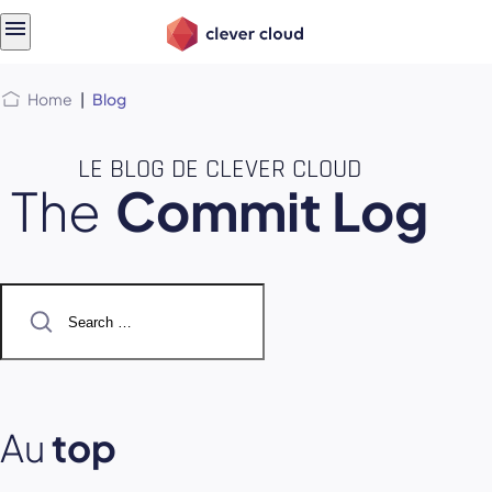
Skip
Skip to
to
content
menu
Home
|
Blog
LE BLOG DE CLEVER CLOUD
The
Commit Log
Search
for:
Au
top