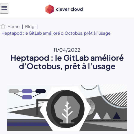
Skip
Skip to
to
content
menu
Home
|
Blog
|
Heptapod : le GitLab amélioré d’Octobus, prêt à l’usage
11/04/2022
Heptapod : le GitLab amélioré
d’Octobus, prêt à l’usage