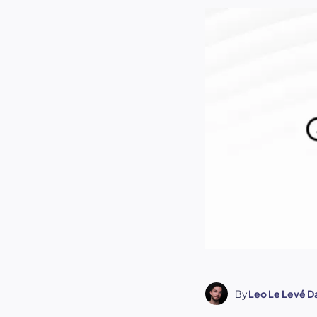
By
Leo Le Levé D