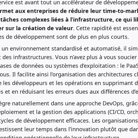
ervice est avant tout un accélérateur de développeme
ermet aux entreprises de réduire leur time-to-mar
tâches complexes liées à l’infrastructure, ce qui 
r sur la création de valeur
. Cette rapidité est esse
es de développement sont de plus en plus courts.
t un environnement standardisé et automatisé, il simp
t des infrastructures. Vous n’avez plus à vous soucier
ases de données ou systèmes d’exploitation : le Paa
us. Il facilite ainsi l’organisation des architectures 
re les développeurs et les opérations en supprimant
es et en réduisant les erreurs dues aux différences d
ntègre naturellement dans une approche DevOps, grâce
loiement et la gestion des applications (CI/CD, orches
 cycles de développement efficaces. Les organisations
vestissent leur temps dans l’innovation plutôt que dan
ondition opérationnelle de leur infrastructure.