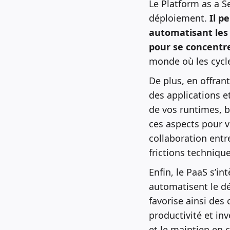
Le Platform as a S
déploiement.
Il p
automatisant les 
pour se concentre
monde où les cycl
De plus, en offran
des applications e
de vos runtimes, b
ces aspects pour vo
collaboration ent
frictions techniqu
Enfin, le PaaS s’i
automatisent le dép
favorise ainsi des
productivité et in
et le maintien en c