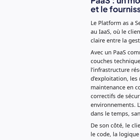
PaaS : un mo
et le fournis
Le Platform as a S
au IaaS, où le cli
claire entre la ges
Avec un PaaS comm
couches techniques
l’infrastructure ré
d’exploitation, le
maintenance en co
correctifs de sécur
environnements. L’
dans le temps, san
De son côté, le cl
le code, la logique