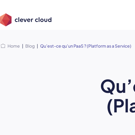
Skip
Skip to
to
content
menu
Home
|
Blog
|
Qu’est-ce qu’un PaaS ? (Platform as a Service)
Qu’
(Pl