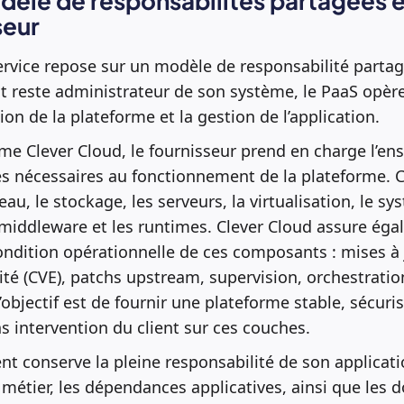
dèle de responsabilités partagées en
seur
ervice repose sur un modèle de responsabilité parta
ent reste administrateur de son système, le PaaS opèr
tion de la plateforme et la gestion de l’application.
e Clever Cloud, le fournisseur prend en charge l’en
 nécessaires au fonctionnement de la plateforme. Ce
seau, le stockage, les serveurs, la virtualisation, le s
s middleware et les runtimes. Clever Cloud assure éga
ndition opérationnelle de ces composants : mises à 
ité (CVE), patchs upstream, supervision, orchestratio
objectif est de fournir une plateforme stable, sécur
s intervention du client sur ces couches.
ient conserve la pleine responsabilité de son applica
 métier, les dépendances applicatives, ainsi que les do