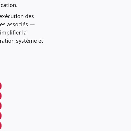
ication.
’exécution des
ces associés —
implifier la
tration système et