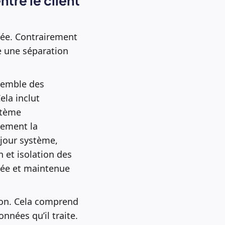
tre le client
gée. Contrairement
e une séparation
semble des
la inclut
ystème
lement la
jour système,
n et isolation des
isée et maintenue
tion. Cela comprend
nnées qu’il traite.