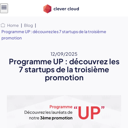
Skip
Skip to
to
content
menu
Home
|
Blog
|
Programme UP : découvrez les 7 startups de la troisième
promotion
12/09/2025
Programme UP : découvrez les
7 startups de la troisième
promotion