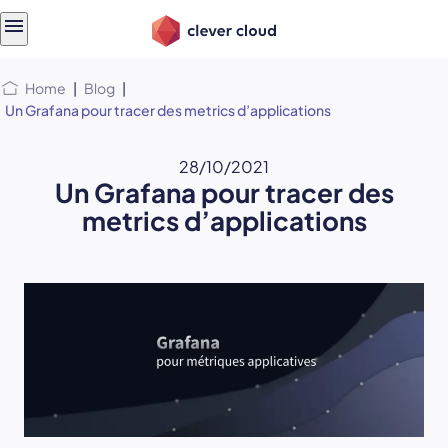
Skip
Skip to
to
content
menu
Home
|
Blog
|
Un Grafana pour tracer des metrics d’applications
28/10/2021
Un Grafana pour tracer des
metrics d’applications