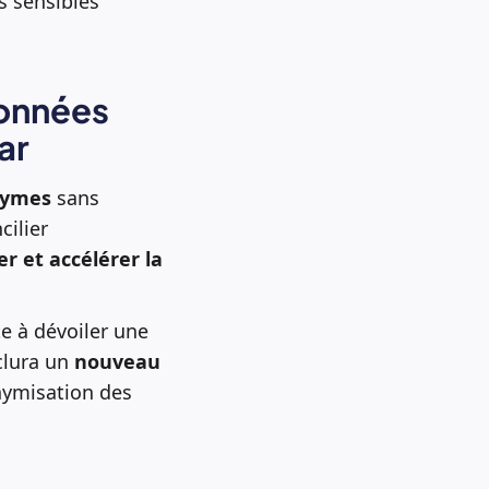
 sensibles
données
ar
nymes
sans
cilier
er et accélérer la
te à dévoiler une
nclura un
nouveau
nymisation des