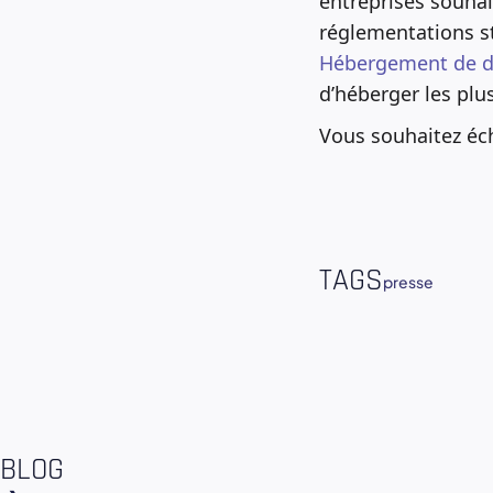
entreprises souhai
réglementations st
Hébergement de d
d’héberger les plu
Vous souhaitez éc
TAGS
presse
BLOG