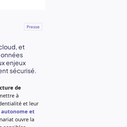
Presse
cloud, et
 données
ux enjeux
nt sécurisé.
ucture de
mettre à
entialité et leur
d autonome et
nariat ouvre la