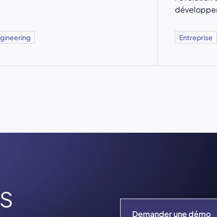
développem
gineering
Entreprise
s
Demander une démo