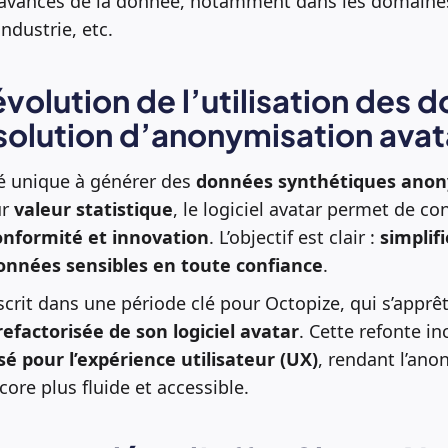
 avancés de la donnée, notamment dans les domaines
ndustrie, etc.
évolution de l’utilisation des 
 solution d’anonymisation avat
té unique à générer des
données synthétiques ano
ur
valeur statistique
, le logiciel avatar permet de con
conformité et innovation
. L’objectif est clair :
simplifi
données sensibles en toute confiance
.
scrit dans une période clé pour Octopize, qui s’apprê
efactorisée de son logiciel avatar
. Cette refonte i
sé pour l’expérience utilisateur (UX)
, rendant l’ano
ore plus fluide et accessible.