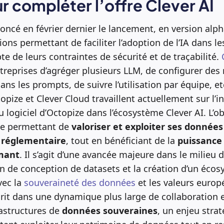
r compléter l’offre Clever AI
oncé en février dernier le lancement, en version alp
ns permettant de faciliter l’adoption de l’IA dans le
e de leurs contraintes de sécurité et de traçabilité.
treprises d’agréger plusieurs LLM, de configurer des r
ns les prompts, de suivre l’utilisation par équipe, et
opize et Clever Cloud travaillent actuellement sur l’i
 logiciel d’Octopize dans l’écosystème Clever AI. L’ob
ce permettant de
valoriser et exploiter ses donné
 réglementaire
, tout en bénéficiant de la
puissance 
mant
. Il s’agit d’une avancée majeure dans le milieu d
de conception de datasets et la création d’un écosy
vec la
souveraineté des données
et les valeurs euro
rit dans une dynamique plus large de collaboration
rastructures de
données souveraines
, un enjeu stra