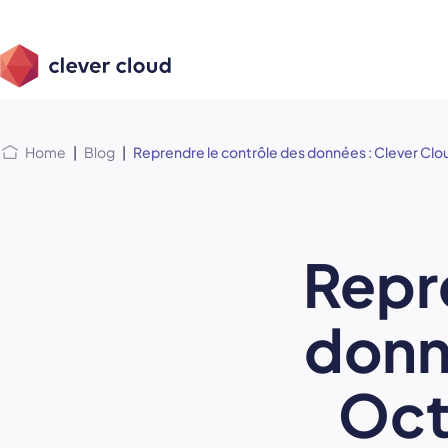
Skip
Skip to
to
content
menu
Home
|
Blog
|
Reprendre le contrôle des données : Clever Clou
Repr
donn
Oct