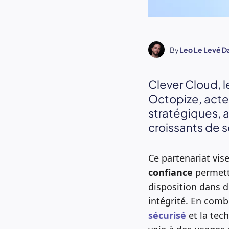
By
Leo Le Levé D
Clever Cloud, l
Octopize, acte
stratégiques, 
croissants de 
Ce partenariat vise
confiance
permetta
disposition dans de
intégrité. En comb
sécurisé
et la tec