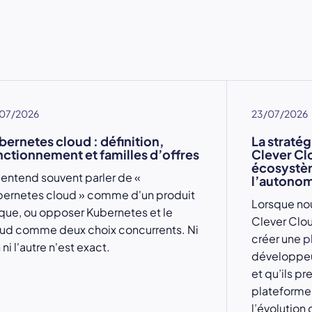
07/2026
23/07/2026
bernetes cloud : définition,
La stratég
nctionnement et familles d’offres
Clever Cl
écosystèm
entend souvent parler de «
l’autonom
ernetes cloud » comme d'un produit
Lorsque no
que, ou opposer Kubernetes et le
Clever Cloud
ud comme deux choix concurrents. Ni
créer une
p
n ni l'autre n'est exact.
développeur
et qu’ils pre
plateforme 
l’évolution