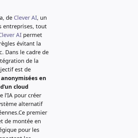
ha, de
Clever AI
, un
s entreprises, tout
Clever AI
permet
ègles évitant la
c. Dans le cadre de
ntégration de la
jectif est de
es anonymisées en
d’un cloud
e l’IA pour créer
stème alternatif
péennes.Ce premier
 et de montée en
tégique pour les