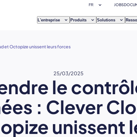
JOBS
DOCUM
L'entreprise
Produits
Solutions
Resso
d et Octopize unissent leurs forces
25/03/2025
endre le contrôl
ées : Clever Clo
opize unissent l