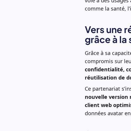
voie à des usages
comme la santé, l’i
Vers une r
grâce à la
Grâce à sa capaci
compromis sur le
confidentialité, 
réutilisation de 
Ce partenariat s’in
nouvelle version r
client web optimi
données avatar enc