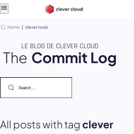
Skip
Skip to
to
content
menu
Home
|
clever tools
LE BLOG DE CLEVER CLOUD
The
Commit Log
Search
for:
All posts with tag
clever