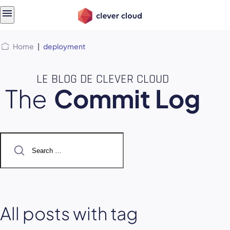
Skip
Skip to
to
content
menu
Home
|
deployment
LE BLOG DE CLEVER CLOUD
The
Commit Log
Search
for:
All posts with tag