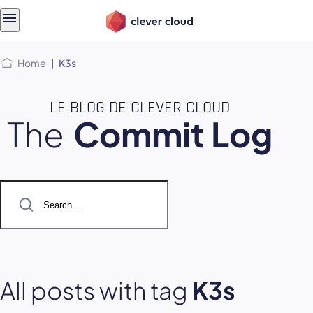
Skip
Skip to
to
content
menu
Home
|
K3s
LE BLOG DE CLEVER CLOUD
The
Commit Log
Search
for:
All posts with tag
K3s