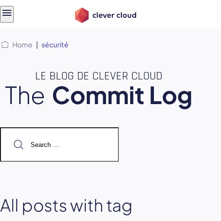
Skip
Skip to
to
content
menu
Home
|
sécurité
LE BLOG DE CLEVER CLOUD
The
Commit Log
Search
for:
All posts with tag