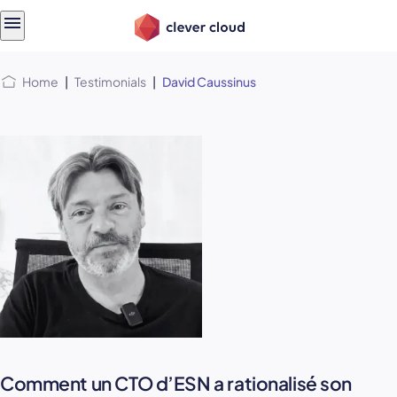
Skip
Skip to
to
content
menu
Home
|
Testimonials
|
David Caussinus
Comment un CTO d’ESN a rationalisé son