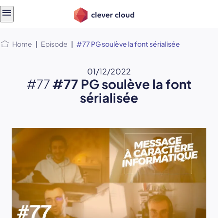
Skip
Skip to
to
content
menu
Home
|
Episode
|
#77 PG soulève la font sérialisée
01/12/2022
#77
#77 PG soulève la font
sérialisée