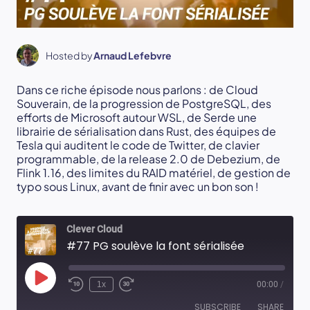
Hosted by
Arnaud Lefebvre
Dans ce riche épisode nous parlons : de Cloud
Souverain, de la progression de PostgreSQL, des
efforts de Microsoft autour WSL, de Serde une
librairie de sérialisation dans Rust, des équipes de
Tesla qui auditent le code de Twitter, de clavier
programmable, de la release 2.0 de Debezium, de
Flink 1.16, des limites du RAID matériel, de gestion de
typo sous Linux, avant de finir avec un bon son !
Clever Cloud
#77 PG soulève la font sérialisée
Play
1x
00:00
/
Episode
SUBSCRIBE
SHARE