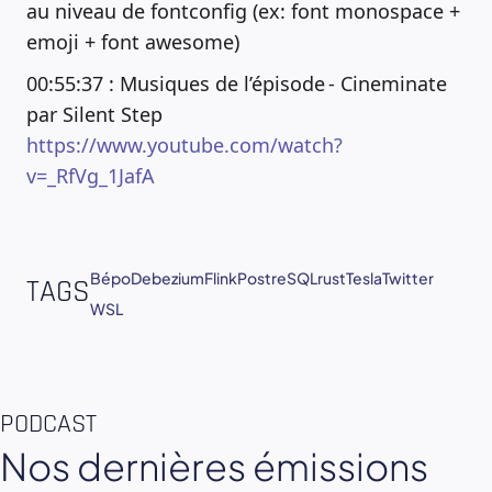
au niveau de fontconfig (ex: font monospace +
emoji + font awesome)
00:55:37 : Musiques de l’épisode - Cineminate
par Silent Step
https://www.youtube.com/watch?
v=_RfVg_1JafA
Bépo
Debezium
Flink
PostreSQL
rust
Tesla
Twitter
TAGS
WSL
PODCAST
Nos dernières émissions