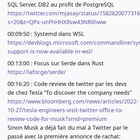
SQL Server, DB2 au profit de PostgreSQL
https://twitter.com/mjasay/status/158282007731
s=20&t=QPx-unFhHHX8sw43NR6hww
00:09:50 : Systemd dans WSL
https://devblogs.microsoft.com/commandline/sy
support-is-now-available-in-wsl/
00:13:00 : Focus sur Serde dans Rust
https://lafor.ge/serde/
00:16:20 : Code review de twitter par les devs
de chez Tesla “To discover the company needs”
https://www.bloomberg.com/news/articles/2022-
10-27/tesla-engineers-visit-twitter-office-to-
review-code-for-musk?srnd=premium
Sinon Musk a déjà fait du mal à Twitter par le
passé avec la première annonce de rachat: