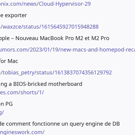
onix.com/news/Cloud-Hypervisor-29
ge exporter
om/waxzce/status/1615645927015948288
pple – Nouveau MacBook Pro M2 et M2 Pro
umors.com/2023/01/19/new-macs-and-homepod-rec
for Mac
om/tobias_petry/status/1613837074356129792
king a BIOS-bricked motherboard
tes.com/shorts/1/
on PG
g/
 de comment fonctionne un query engine de DB
engineswork.com/