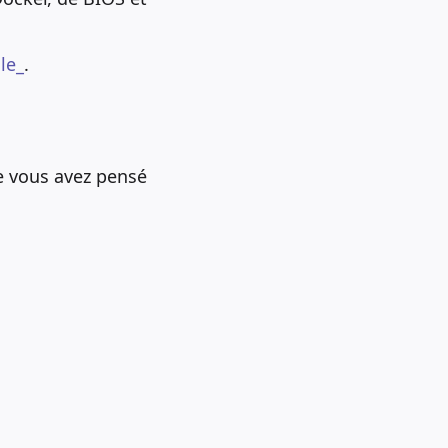
le_
.
e vous avez pensé