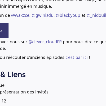
finir immergé en musique.
ion de
@waxzce
,
@gwinizdu
,
@blackyoup
et
@_nidouil
be
 avec nous sur
@clever_cloudFR
pour nous dire ce qu
de.
 ou réécouter d’anciens épisodes
c’est par ici
!
& Liens
que
 présentation des invités
 12