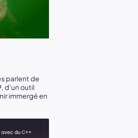
s parlent de
 d’un outil
inir immergé en
U avec du C++