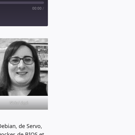
00:00
/
Nida Légé
Debian, de Servo,
Docker, de BIOS et