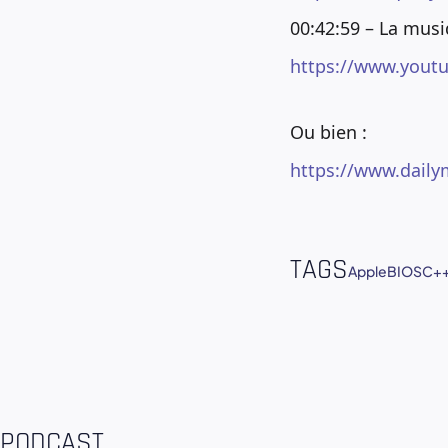
00:42:59 – La musiq
https://www.yout
Ou bien :
https://www.dail
TAGS
Apple
BIOS
C+
PODCAST