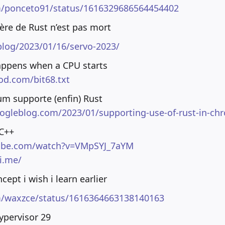
om/ponceto91/status/1616329686564454402
père de Rust n’est pas mort
blog/2023/01/16/servo-2023/
appens when a CPU starts
pod.com/bit68.txt
um supporte (enfin) Rust
googleblog.com/2023/01/supporting-use-of-rust-in-c
 C++
ube.com/watch?v=VMpSYJ_7aYM
li.me/
cept i wish i learn earlier
om/waxzce/status/1616364663138140163
ypervisor 29