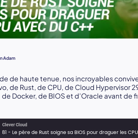
in Adam
de de haute tenue, nos incroyables convive
o, de Rust, de CPU, de Cloud Hypervisor 29,
 de Docker, de BIOS et d’Oracle avant de f
Clever Cloud
81 - Le père de Rust soigne sa BIOS pour draguer les CP