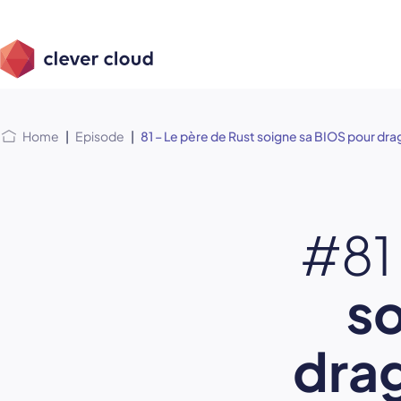
Skip
Skip to
to
content
menu
Home
|
Episode
|
81 – Le père de Rust soigne sa BIOS pour dr
#81
so
drag