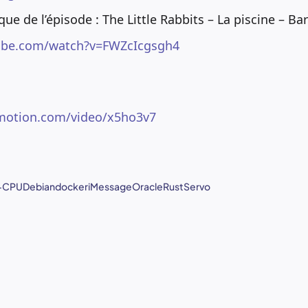
ue de l’épisode : The Little Rabbits – La piscine – Bar
ube.com/watch?v=FWZcIcgsgh4
ymotion.com/video/x5ho3v7
+
CPU
Debian
docker
iMessage
Oracle
Rust
Servo