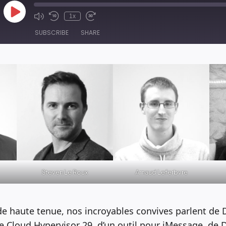
Play
1x
Episode
SUBSCRIBE
SHARE
Steven Le Roux
Arnaud Leferbvre
e haute tenue, nos incroyables convives parlent de 
e Cloud Hypervisor 29, d’un outil pour iMessage, de 