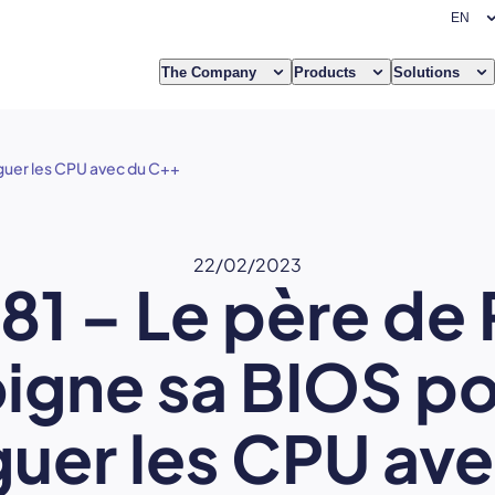
The Company
Products
Solutions
aguer les CPU avec du C++
22/02/2023
81 – Le père de
igne sa BIOS p
uer les CPU av