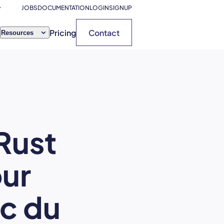
JOBS
DOCUMENTATION
LOGIN
SIGNUP
Pricing
Contact
Resources
 Rust
our
ec du