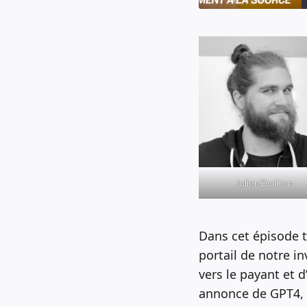
SHARE
RSS FEED
LINK
EMBED
Julien Durillon
Dans cet épisode t
portail de notre i
vers le payant et 
annonce de GPT4, C