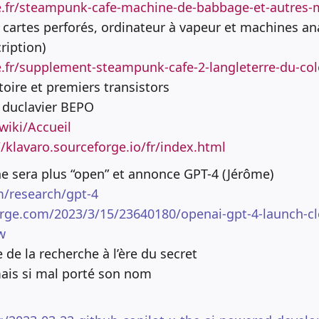
fe.fr/steampunk-cafe-machine-de-babbage-et-autres-
r, cartes perforés, ordinateur à vapeur et machines 
ription)
e.fr/supplement-steampunk-cafe-2-langleterre-du-co
stoire et premiers transistors
e duclavier BEPO
wiki/Accueil
//klavaro.sourceforge.io/fr/index.html
e sera plus “open” et annonce GPT-4 (Jérôme)
m/research/gpt-4
rge.com/2023/3/15/23640180/openai-gpt-4-launch-clo
w
e de la recherche à l’ère du secret
mais si mal porté son nom