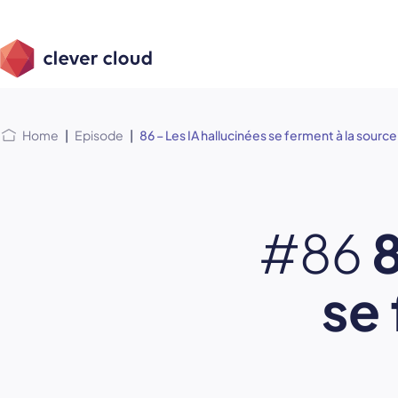
Skip
Skip to
to
content
menu
Home
|
Episode
|
86 – Les IA hallucinées se ferment à la source
#86
8
se 