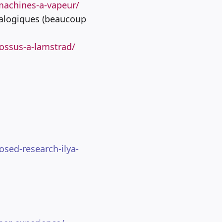
machines-a-vapeur/
analogiques (beaucoup
lossus-a-lamstrad/
sed-research-ilya-