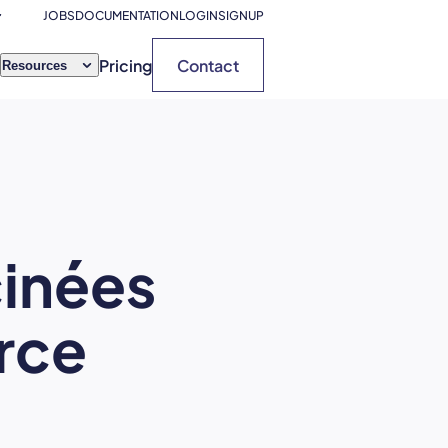
JOBS
DOCUMENTATION
LOGIN
SIGNUP
Pricing
Contact
Resources
cinées
urce