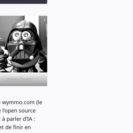
Jérôme Rouaix
 de wymmo.com (le
e l’open source
 parler d’IA :
 de finir en