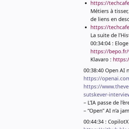
https://techca
Métiers à tisse
de liens en desc
https://techcaf
La suite de l’Hi
00:34:04 : Elog
https://bepo.fr/
Klavaro :
https:
00:38:40 Open AI n
https://openai.co
https://www.theve
sutskever-intervie
– L’IA passe de l’èr
– “Open” AI n’a ja
00:44:34 : CopilotX