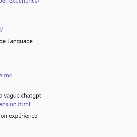
per-experience/
t/
rge Language
ta.md
la vague chatgpt
ension.html
 son expérience