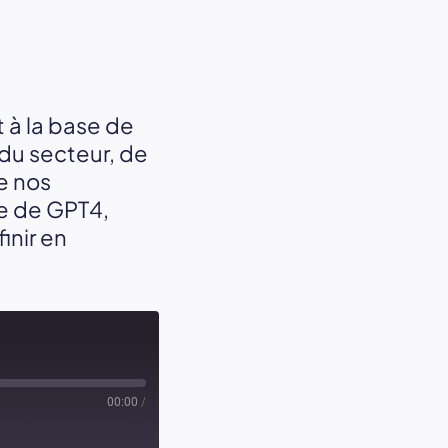
t à la base de
 du secteur, de
e nos
e de GPT4,
inir en
00:00
/