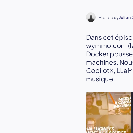
Hosted by
Julien 
Dans cet épisod
wymmo.com (le p
Docker pousse l
machines. Nous
CopilotX, LLaMA
musique.