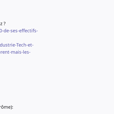
z ?
-de-ses-effectifs-
dustrie-Tech-et-
erent-mais-les-
érôme):