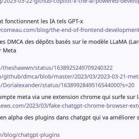
g/2023-03-22-github-copilot-x-the-ai-powered-develo
 fonctionnent les IA tels GPT-x
wcomeau.com/blog/the-end-of-frontend-developmen
es DMCA des dépôts basés sur le modèle LLaMA (La
r Meta
om/theshawwn/status/1638925249709240322
om/github/dmca/blob/master/2023/03/2023-03-21-me
om/Dorialexander/status/1638992849516544000?s=20
compte meta via une extension chrome qui surfe sur 
news.com/2023/03/fake-chatgpt-chrome-browser-ext
 en alpha des plugins dans chatgpt qui va améliorer
m/blog/chatgpt-plugins