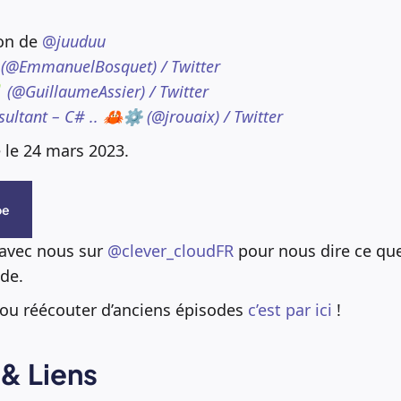
ion de
@
juuduu
(@EmmanuelBosquet) / Twitter
 (@GuillaumeAssier) / Twitter
sultant – C# .. 🦀⚙️ (@jrouaix) / Twitter
 le 24 mars 2023.
be
 avec nous sur
@clever_cloudFR
pour nous dire ce qu
de.
 ou réécouter d’anciens épisodes
c’est par ici
!
& Liens