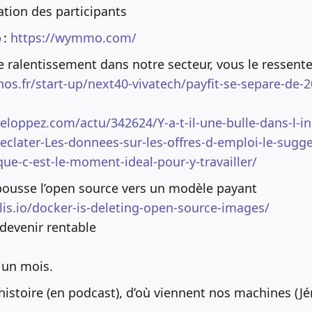
ation des participants
 :
https://wymmo.com/
le ralentissement dans notre secteur, vous le ressente
os.fr/start-up/next40-vivatech/payfit-se-separe-de-20
eloppez.com/actu/342624/Y-a-t-il-une-bulle-dans-l-in
d-eclater-Les-donnees-sur-les-offres-d-emploi-le-sugg
ue-c-est-le-moment-ideal-pour-y-travailler/
pousse l’open source vers un modèle payant
llis.io/docker-is-deleting-open-source-images/
 devenir rentable
un mois.
histoire (en podcast), d’où viennent nos machines (J