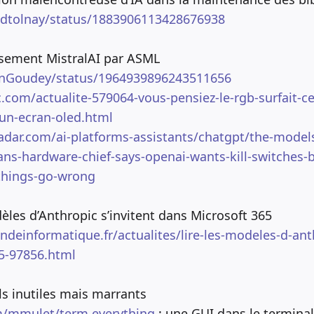
idtolnay/status/1883906113428676938
issement MistralAI par ASML
ainGoudey/status/1964939896243511656
.com/actualite-579064-vous-pensiez-le-rgb-surfait-ce
-un-ecran-oled.html
dar.com/ai-platforms-assistants/chatgpt/the-models-
s-hardware-chief-says-openai-wants-kill-switches-bu
things-go-wrong
èles d’Anthropic s’invitent dans Microsoft 365
deinformatique.fr/actualites/lire-les-modeles-d-anth
5-97856.html
ls inutiles mais marrants
m/mmulet/term.everything
: une GUI dans le terminal