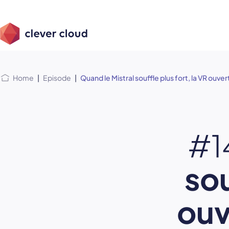
Skip
Skip to
to
content
menu
Home
|
Episode
|
Quand le Mistral souffle plus fort, la VR ouv
#1
sou
ouv