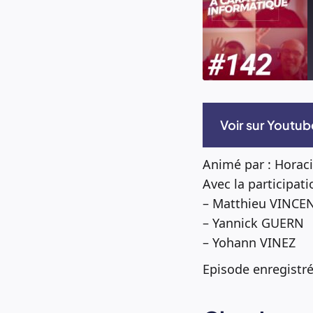
SHARE
RSS FEED
Voir sur Youtub
LINK
Animé par : Hora
Avec la participati
EMBED
– Matthieu VINCE
– Yannick GUERN
– Yohann VINEZ
Episode enregistr