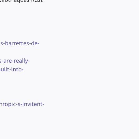
s-barrettes-de-
are-really-
ilt-into-
ropic-s-invitent-