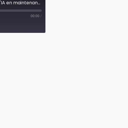
Quand le Mistral souffle plus fort, la VR ouverte déroute l'IA en maintenance
00:00
/