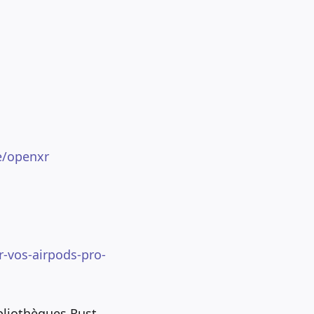
e/openxr
-vos-airpods-pro-
ibliothèques Rust