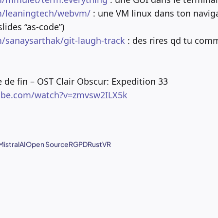
m/leaningtech/webvm/
: une VM linux dans ton naviga
lides “as-code”)
m/sanaysarthak/git-laugh-track
: des rires qd tu com
 de fin – OST Clair Obscur: Expedition 33
ube.com/watch?v=zmvsw2ILX5k
MistralAI
Open Source
RGPD
Rust
VR