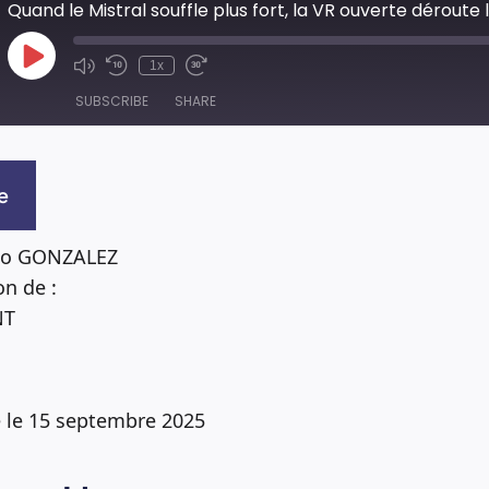
Play
1x
Episode
SUBSCRIBE
SHARE
e
cio GONZALEZ
on de :
NT
é le 15 septembre 2025