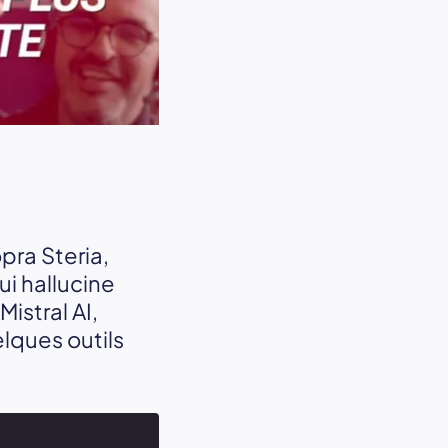
ra Steria,
i hallucine
istral AI,
lques outils