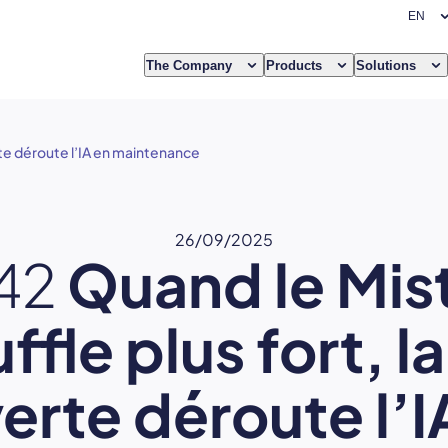
The Company
Products
Solutions
erte déroute l’IA en maintenance
26/09/2025
42
Quand le Mist
ffle plus fort, l
erte déroute l’I