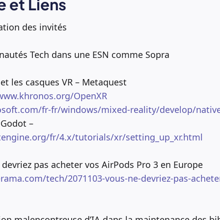
 et Liens
ation des invités
nautés Tech dans une ESN comme Sopra
 et les casques VR – Metaquest
/www.khronos.org/OpenXR
osoft.com/fr-fr/windows/mixed-reality/develop/nativ
s Godot –
engine.org/fr/4.x/tutorials/xr/setting_up_xr.html
 devriez pas acheter vos AirPods Pro 3 en Europe
ama.com/tech/2071103-vous-ne-devriez-pas-acheter
ation malencontreuse d’IA dans la maintenance des b