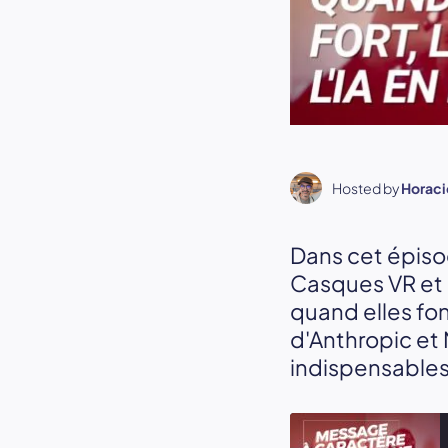
Hosted by
Horaci
Dans cet épiso
Casques VR et 
quand elles fon
d'Anthropic et
indispensables 