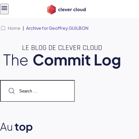
Skip
Skip to
to
content
menu
Home
|
Archive for Geoffrey GUILBON
LE BLOG DE CLEVER CLOUD
The
Commit Log
Search
for:
Au
top