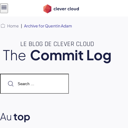
Skip
Skip to
to
content
menu
Home
|
Archive for Quentin Adam
LE BLOG DE CLEVER CLOUD
The
Commit Log
Search
for:
Au
top