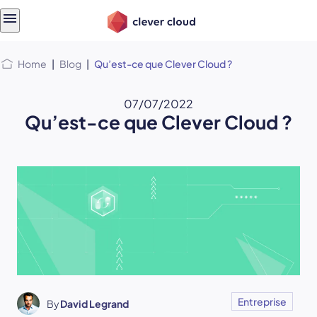
Skip
Skip to
to
content
menu
Home
|
Blog
|
Qu’est-ce que Clever Cloud ?
07/07/2022
Qu’est-ce que Clever Cloud ?
Entreprise
By
David Legrand