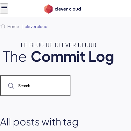
Skip
Skip to
to
content
menu
Home
|
clevercloud
LE BLOG DE CLEVER CLOUD
The
Commit Log
Search
for:
All posts with tag