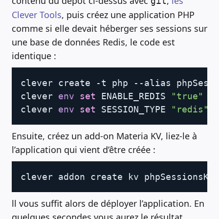
contenu du dépôt ci-dessus avec
,
les
git
Clever Tools
, puis créez une application PHP
comme si elle devait héberger ses sessions sur
une base de données Redis, le code est
identique :
Copy
clever create -t php --alias phpSessi
clever 
env
set
 ENABLE_REDIS 
"true"
clever 
env
set
 SESSION_TYPE 
"redis"
Ensuite, créez un add-on Materia KV, liez-le à
l’application qui vient d’être créée :
Copy
clever addon create kv phpSessionsKV
ll vous suffit alors de déployer l’application. En
quelques secondes vous aurez le résultat